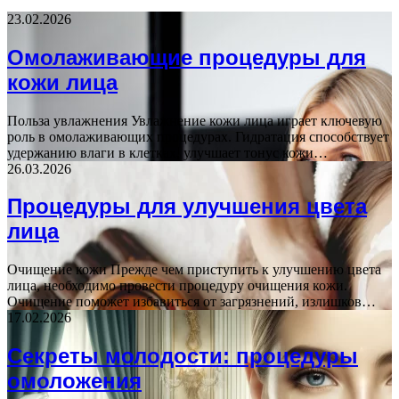
23.02.2026
Омолаживающие процедуры для
кожи лица
Польза увлажнения Увлажнение кожи лица играет ключевую
роль в омолаживающих процедурах. Гидратация способствует
удержанию влаги в клетках, улучшает тонус кожи…
26.03.2026
Процедуры для улучшения цвета
лица
Очищение кожи Прежде чем приступить к улучшению цвета
лица, необходимо провести процедуру очищения кожи.
Очищение поможет избавиться от загрязнений, излишков…
17.02.2026
Секреты молодости: процедуры
омоложения