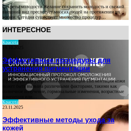
Секреты молодости Желание сохранить молодость и свежий
внешний вид преследует многих людей на протяжении их
жизни. Сегодня существует множество процедур…
ИНТЕРЕСНОЕ
Красота
19.10.2025
Эффективные процедуры для
устранения пигментации
Процедуры для устранения пигментации Пигментация кожи
может быть вызвана различными факторами, такими как
солнечное излучение, гормональные изменения, возрастные
изменения или…
Красота
23.11.2025
Эффективные методы ухода за
кожей