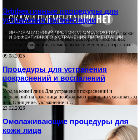
Эффективные процедуры для
устранения пигментации
Процедуры для устранения пигментации Пигментация кожи
может быть вызвана различными факторами, такими как
солнечное излучение, гормональные изменения, возрастные
изменения или…
09.08.2025
Процедуры для устранения
покраснений и воспалений
Уход за кожей лица Для устранения покраснений и
воспалений на коже лица необходимо правильно ухаживать за
ней. Очищение, увлажнение и…
23.02.2026
Омолаживающие процедуры для
кожи лица