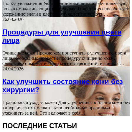
Польза увлажнения Увлажнение кожи лица играет ключевую
роль в омолаживающих процедурах. Гидратация способствует
удержанию влаги в клетках, улучшает тонус кожи…
26.03.2026
Процедуры для улучшения цвета
лица
Очищение кожи Прежде чем приступить к улучшению цвета
лица, необходимо провести процедуру очищения кожи.
Очищение поможет избавиться от загрязнений, излишков…
24.04.2026
Как улучшить состояние кожи без
хирургии?
Правильный уход за кожей Для улучшения состояния кожи без
хирургических вмешательств необходимо правильно
ухаживать за ней. Это включает в себя…
ПОСЛЕДНИЕ СТАТЬИ