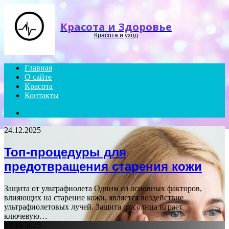
Menu
Красота и Здоровье
Красота и уход
Главная
О сайте
Красота
Контакты
Search
for
24.12.2025
Топ-процедуры для
предотвращения старения кожи
Защита от ультрафиолета Одним из основных факторов,
влияющих на старение кожи, является воздействие
ультрафиолетовых лучей. Защита от солнца играет
ключевую…
19.10.2025